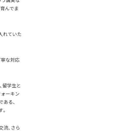
いう誠実な
を育んでま
入れていた
丁寧な対応
、留学生と
ウォーキン
である、
す。
交流、さら