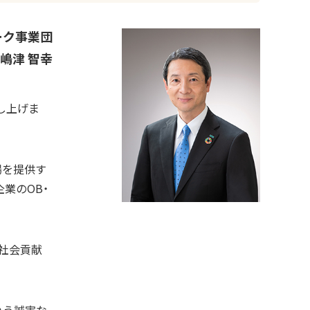
ーク事業団
嶋津 智幸
し上げま
場を提供す
業のOB・
の社会貢献