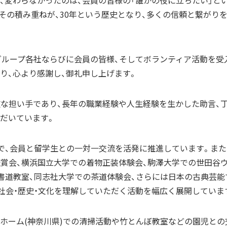
、変わらなかったのは、会員の皆様の「誰かの役に立ちたい」と
その積み重ねが、30年という歴史となり、多くの信頼と繋がり
グループ各社ならびに会員の皆様、そしてボランティア活動を受
り、心より感謝し、御礼申し上げます。
な担い手であり、長年の職業経験や人生経験を生かした助言、
だいています。
で、会員と留学生との一対一交流を活発に推進しています。また
語鑑賞会、横浜国立大学での着物正装体験会、駒澤大学での世田谷
書道教室、同志社大学での茶道体験会、さらには日本の古典芸能
の社会・歴史・文化を理解していただく活動を幅広く展開していま
・ホーム(神奈川県)での清掃活動や竹とんぼ教室などの園児との