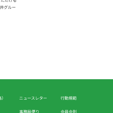
いただける
三井グルー
島）
ニュースレター
行動規範
事務局便り
会員会則